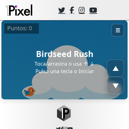
☰
▲
▼